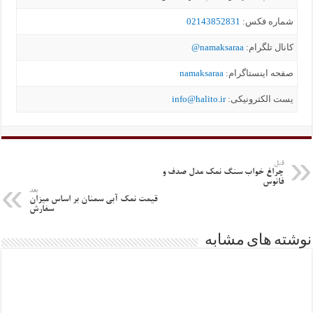
شماره فکس:
02143852831
کانال تلگرام:
namaksaraa@
صفحه اینستاگرام:
namaksaraa
یست الکترونیکی:
info@halito.ir
قبل
چراغ خواب سنگ نمک مدل صدف و
فانوس
بعد
قیمت نمک آبی سمنان بر اساس میزان
سفارش
نوشته های مشابه