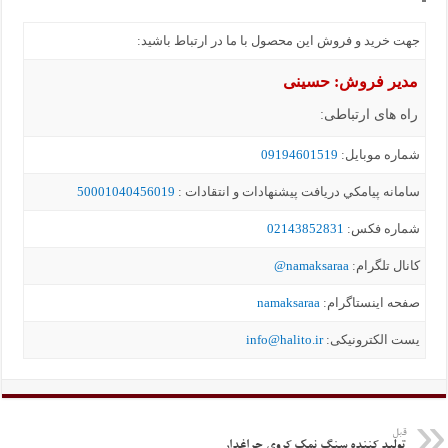
جهت خرید و فروش این محصول با ما در ارتباط باشید:
مدیر فروش: حسینی
راه های ارتباطی:
شماره موبايل:
09194601519
سامانه پيامکي دریافت پیشنهادات و انتقادات :
50001040456019
شماره فکس:
02143852831
کانال تلگرام:
namaksaraa@
صفحه اینستاگرام:
namaksaraa
یست الکترونیکی:
info@halito.ir
قبل
تولید کننده سنگ نمک کروی چراغدار